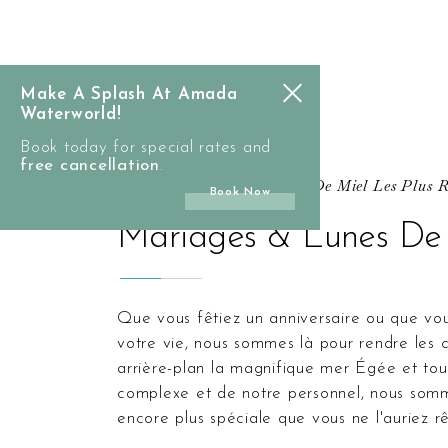
main
Weddings
content
&
Make A Splash At Amada
Honeymoons
Waterworld!
Book today for special rates and
free cancellation
.
Les Mariages Et Les Lunes De Miel Les Plus 
Book Now
Mariages & Lunes De
Que vous fêtiez un anniversaire ou que vous planifiiez le plus grand jour ou jour férié de
votre vie, nous sommes là pour rendre les 
arrière-plan la magnifique mer Égée et tout
complexe et de notre personnel, nous somm
encore plus spéciale que vous ne l'auriez r