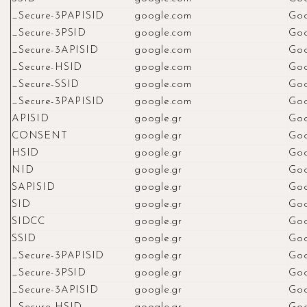
_Secure-3PAPISID
google.com
Goo
_Secure-3PSID
google.com
Goo
_Secure-3APISID
google.com
Goo
_Secure-HSID
google.com
Goo
_Secure-SSID
google.com
Goo
_Secure-3PAPISID
google.com
Goo
APISID
google.gr
Goo
CONSENT
google.gr
Goo
HSID
google.gr
Goo
NID
google.gr
Goo
SAPISID
google.gr
Goo
SID
google.gr
Goo
SIDCC
google.gr
Goo
SSID
google.gr
Goo
_Secure-3PAPISID
google.gr
Goo
_Secure-3PSID
google.gr
Goo
_Secure-3APISID
google.gr
Goo