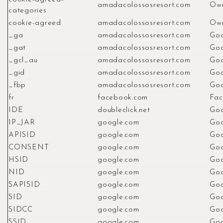
amadacolossosresort.com
Ow
categories
cookie-agreed
amadacolossosresort.com
Ow
_ga
amadacolossosresort.com
Goo
_gat
amadacolossosresort.com
Goo
_gcl_au
amadacolossosresort.com
Goo
_gid
amadacolossosresort.com
Goo
_fbp
amadacolossosresort.com
Goo
fr
facebook.com
Fac
IDE
doubleclick.net
Goo
1P_JAR
google.com
Goo
APISID
google.com
Goo
CONSENT
google.com
Goo
HSID
google.com
Goo
NID
google.com
Goo
SAPISID
google.com
Goo
SID
google.com
Goo
SIDCC
google.com
Goo
SSID
google.com
Goo