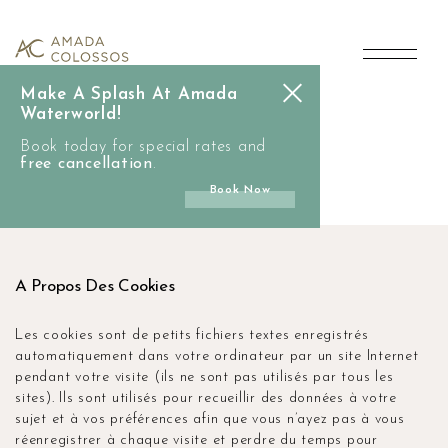
main
Cookie
content
Policy
Make A Splash At Amada
Waterworld!
Politique De Cookies
Book today for special rates and
free cancellation
.
Book Now
A Propos Des Cookies
Les cookies sont de petits fichiers textes enregistrés
automatiquement dans votre ordinateur par un site Internet
pendant votre visite (ils ne sont pas utilisés par tous les
sites). Ils sont utilisés pour recueillir des données à votre
sujet et à vos préférences afin que vous n’ayez pas à vous
réenregistrer à chaque visite et perdre du temps pour